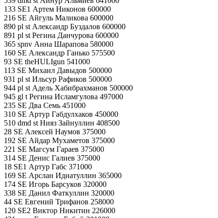
539 dmd st Айнур Альмиев 641000
133 SE1 Артем Никонов 600000
216 SE Айгуль Маликова 600000
890 pl st Александр Буздалов 600000
891 pl st Регина Данчурова 600000
365 spnv Анна Шарапова 580000
160 SE Александр Ганько 575500
93 SE theHULIgun 541000
113 SE Михаил Давыдов 500000
931 pl st Ильсур Рафиков 500000
944 pl st Адель Хабибрахманов 500000
945 gl t Регина Исламгулова 497000
235 SE Два Семь 451000
310 SE Артур Габдулхаков 450000
510 dmd st Нияз Зайнуллин 408500
28 SE Алексей Наумов 375000
192 SE Айдар Мухаметов 375000
221 SE Магсум Гараев 375000
314 SE Денис Галиев 375000
18 SE1 Артур Габс 371000
169 SE Арслан Идиатуллин 365000
174 SE Игорь Барсуков 320000
338 SE Данил Фаткуллин 320000
44 SE Евгений Трифанов 258000
120 SE2 Виктор Никитин 226000