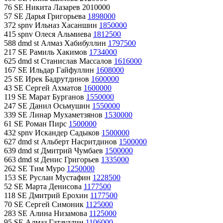
76 SE Никита Лазарев 2010000
57 SE Дарья Григорьева
1898000
372 spnv Ильназ Хасаншин
1850000
415 spnv Олеся Альмиева
1812500
588 dmd st Алмаз Хабибуллин
1797500
217 SE Рамиль Хакимов
1734000
625 dmd st Станислав Массалов
1616000
167 SE Ильдар Гайфуллин
1608000
25 SE Ирек Бадрутдинов
1600000
43 SE Сергей Ахматов
1600000
119 SE Марат Бурганов
1550000
247 SE Данил Осьмушин
1550000
339 SE Линар Мухаметзянов
1530000
61 SE Роман Пирс
1500000
432 spnv Искандер Садыков
1500000
627 dmd st Альберт Насритдинов
1500000
639 dmd st Дмитрий Чумбаев
1500000
663 dmd st Денис Григорьев
1335000
262 SE Тим Муро
1250000
153 SE Руслан Мустафин
1228500
52 SE Марта Денисова
1177500
118 SE Дмитрий Ерохин
1177500
70 SE Сергей Симоник
1125000
283 SE Алина Низамова
1125000
95 SE Алмаз Гатауллин
1106000