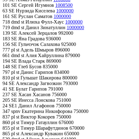
101 SE Сергей Игумнов
1008500
63 SE Нурзида Киселева
1000000
161 SE Руслан Саматов
1000000
718 dmd st Илюха Фулл-Хаус
1000000
719 dmd st Данил Зинатуллин
1000000
139 SE Алексей Зерцалов 992000
183 SE Яна Градова 936000
156 SE Гульчэчэк Салахова 925000
777 pl st Адель Шмыров 896000
661 dmd st Алия Хайруллина 879000
194 SE Влада Старк 869000
148 SE Глеб Бусов 835000
797 pl st Данис Гарипов 834000
810 pl st Гульшат Шакирова 800000
94 SE Александр Загвозкин 793000
41 SE Булат Гарипов 791000
237 SE Хасан Хасанов 756000
205 SE Инесса Лонскова 751000
24 SE1 Данил Агафонов 750000
347 spnv Екатерина Никифорова 750000
837 pl st Виктор Кокорев 750000
860 pl st Тимур Гатауллин 676000
855 pl st Тимур Шарафутдинов 670000
865 pl st Александр Кувакин 650000