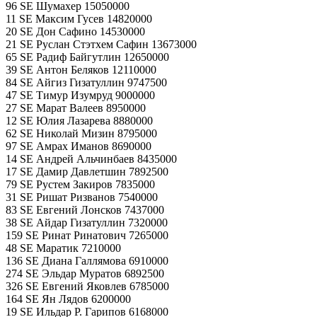
96 SE Шумахер 15050000
11 SE Максим Гусев 14820000
20 SE Дон Сафино 14530000
21 SE Руслан Стэтхем Сафин 13673000
65 SE Радиф Байгутлин 12650000
39 SE Антон Беляков 12110000
84 SE Айгиз Гизатуллин 9747500
47 SE Тимур Изумруд 9000000
27 SE Марат Валеев 8950000
12 SE Юлия Лазарева 8880000
62 SE Николай Мизин 8795000
97 SE Амрах Иманов 8690000
14 SE Андрей Альчинбаев 8435000
17 SE Дамир Давлетшин 7892500
79 SE Рустем Закиров 7835000
31 SE Ришат Ризванов 7540000
83 SE Евгений Лонсков 7437000
38 SE Айдар Гизатуллин 7320000
159 SE Ринат Ринатович 7265000
48 SE Маратик 7210000
136 SE Диана Галлямова 6910000
274 SE Эльдар Муратов 6892500
326 SE Евгений Яковлев 6785000
164 SE Ян Лядов 6200000
19 SE Ильдар Р. Гарипов 6168000