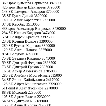
369 spnv Гульнара Саримова 3875000
426 spnv Динар Шангараев 3798000
143 SE Тамерлан Ахмеров 3760000
35 SE Булат Дикий 3620000
140 SE Алик Карапетян 3595000
37 SE Каробас 3513000
438 spnv Александр Вандюков 3480000
284 SE Ильназ Кадыров 3474000
5 SE1 Андрей Краснов 3392500
23 SE Ксения Волкова 3390000
289 SE Руслан Каримов 3340000
129 SE Антон Павлов 3325000
8 SE Babyboy 3240000
75 SE Эвелина Курандо 3045000
59 SE Дмитрий Федотов 2868500
73 SE Дмитрий Грахов 2805000
16 SE Аскар Ахметзянов 2785000
286 SE Альбина Мустафина 2515000
34 SE Элина Хабибуллина 2417000
125 SE Айрат Миннегалиев 2320000
511 dmd st Азат Хусаинов 2270000
88 SE Молодой 2230000
105 SE Артем Балеев 2230000
54 SE5 Дмитрий N. 2186000
150 SE Анна Шилова 2120000