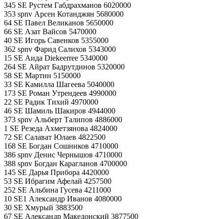
345 SE Рустем Габдрахманов 6020000
353 spnv Арсен Котанджян 5680000
64 SE Павел Великанов 5650000
66 SE Азат Вайсов 5470000
40 SE Игорь Савенков 5355000
362 spnv Фарид Салихов 5343000
15 SE Аида Diekeerree 5340000
264 SE Айрат Бадрутдинов 5320000
58 SE Мартин 5150000
33 SE Камилла Шагеева 5040000
173 SE Роман Утрендеев 4990000
22 SE Радик Тихий 4970000
46 SE Шамиль Шакиров 4944000
373 spnv Альберт Талипов 4886000
1 SE Резеда Ахметзянова 4824000
72 SE Салават Юлаев 4822500
168 SE Богдан Сошников 4710000
386 spnv Денис Чернышов 4710000
388 spnv Богдан Карагланов 4700000
145 SE Дарья Прибора 4420000
53 SE Ибрагим Афелай 4257500
252 SE Альбина Гусева 4211000
10 SE1 Александр Иванов 4080000
30 SE Хмурый 3883500
67 SE Александр Македонский 3877500